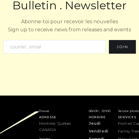
Bulletin . Newsletter
Abonne-toi pour recevoir les nouvelles
Sign up to receive news from releases and events
Trouve
06h00 - 12h00
Service photo
ADRESSE
HORAIRE
SERVICES
Montréal, Québec
Jeudi
Portrait Ca
CANADA
Vendredi
Family Tree
Samedi
Story Capt
Joindre