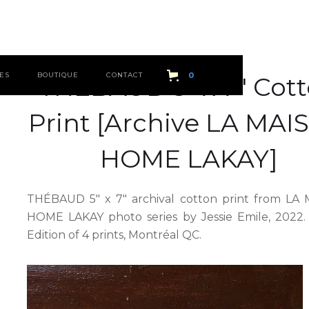
ES
BOUTIQUE
CONTACT
0
THÉBAUD 5" x 7" Cot
Print [Archive LA MA
HOME LAKAY]
THÉBAUD 5" x 7" archival cotton print from LA
HOME LAKAY photo series by Jessie Emile, 2022.
Edition of 4 prints, Montréal QC.