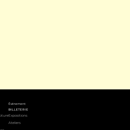
Événement
BILLETERIE
pture
Expositions
Ateliers
ure