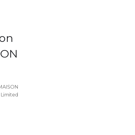
ton
ISON
 MAISON
 Limited