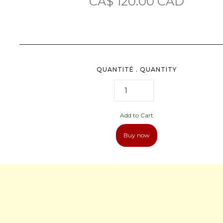
CA$ 120.00 CAD
QUANTITÉ . QUANTITY
Buy now